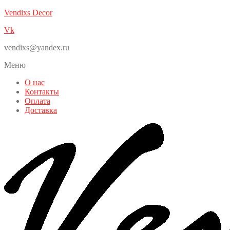
Vendixs Decor
Vk
vendixs@yandex.ru
Меню
О нас
Контакты
Оплата
Доставка