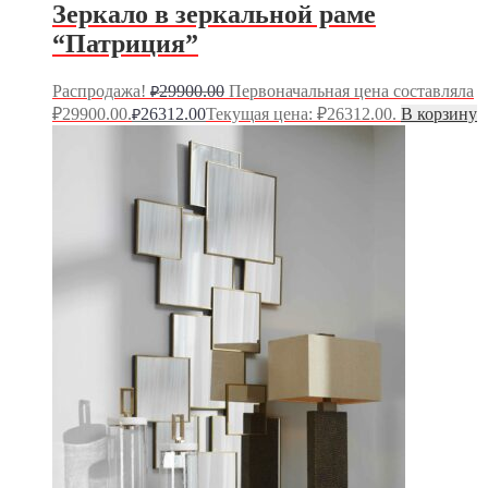
Зеркало в зеркальной раме
“Патриция”
Распродажа!
29900.00
Первоначальная цена составляла
₽
₽29900.00.
26312.00
Текущая цена: ₽26312.00.
В корзину
₽