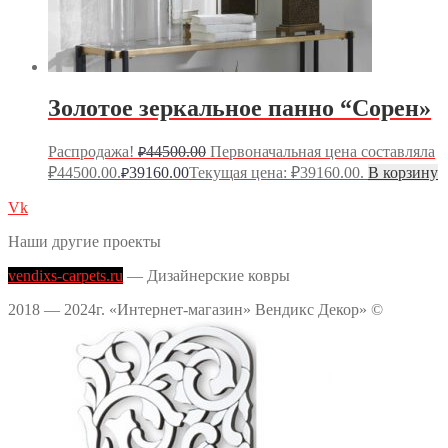
Золотое зеркальное панно “Сорен»
Распродажа!
44500.00
Первоначальная цена составляла
₽
₽44500.00.
39160.00
Текущая цена: ₽39160.00.
В корзину
₽
Vk
Наши другие проекты
vendixs-carpets.ru
— Дизайнерские ковры
2018 — 2024г. «Интернет-магазин» Вендикс Декор» ©