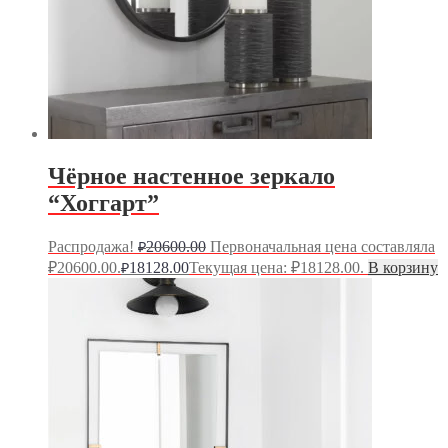
Чёрное настенное зеркало
“Хоггарт”
Распродажа!
20600.00
Первоначальная цена составляла
₽
₽20600.00.
18128.00
Текущая цена: ₽18128.00.
В корзину
₽