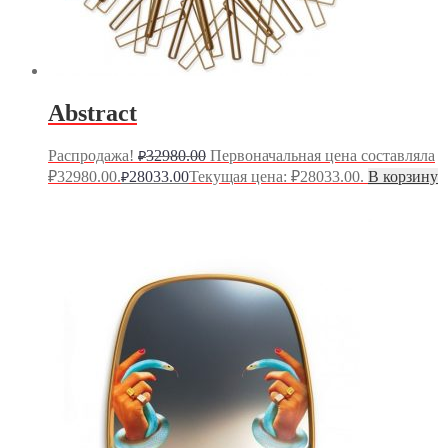
Abstract
Распродажа!
32980.00
Первоначальная цена составляла
₽
₽32980.00.
28033.00
Текущая цена: ₽28033.00.
В корзину
₽