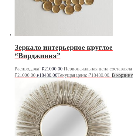
Зеркало интерьерное круглое
“Вирджиния”
Распродажа!
21000.00
Первоначальная цена составляла
₽
₽21000.00.
18480.00
Текущая цена: ₽18480.00.
В корзину
₽