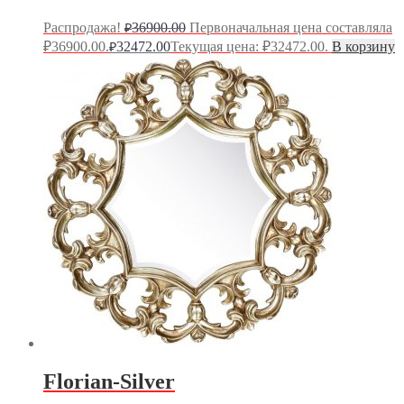
Распродажа!
36900.00
Первоначальная цена составляла
₽
₽36900.00.
32472.00
Текущая цена: ₽32472.00.
В корзину
₽
Florian-Silver