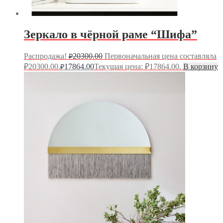
Зеркало в чёрной раме “Шифа”
Распродажа!
20300.00
Первоначальная цена составляла
₽
₽20300.00.
17864.00
Текущая цена: ₽17864.00.
В корзину
₽