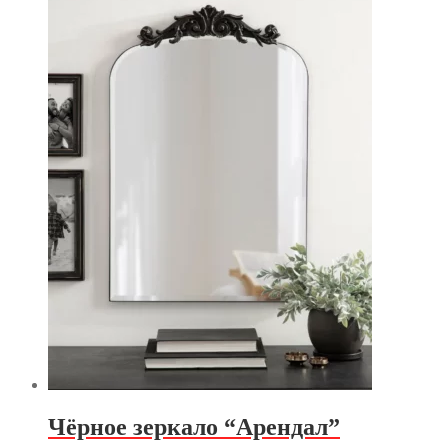
Чёрное зеркало “Арендал”