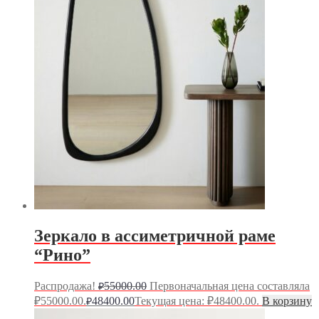
Зеркало в ассиметричной раме
“Рино”
Распродажа!
55000.00
Первоначальная цена составляла
₽
₽55000.00.
48400.00
Текущая цена: ₽48400.00.
В корзину
₽