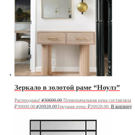
Зеркало в золотой раме “Ноулз”
Распродажа!
30600.00
Первоначальная цена составляла
₽
₽30600.00.
26928.00
Текущая цена: ₽26928.00.
В корзину
₽