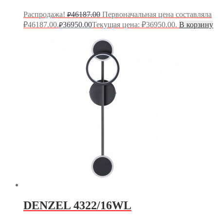
Распродажа!
46187.00
Первоначальная цена составляла
₽
₽46187.00.
36950.00
Текущая цена: ₽36950.00.
В корзину
₽
DENZEL 4322/16WL