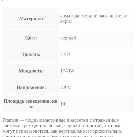
арматура: металл; рассеиватель:
Материал:
акрил
Цвет:
черный
Цоколь:
LED
Мощность:
1*40W
Напряжение:
220V
Площадь освещения, кв.
14
м:
Framant — модные настенные подсветки с отраженным
светом в трех цветах: белый, черный и золотой, которые
могут использоваться, как вертикально и горизонтально.
Светильники отлично будут смотреться в настенных