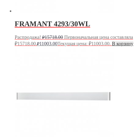
FRAMANT 4293/30WL
Распродажа!
15718.00
Первоначальная цена составляла
₽
₽15718.00.
11003.00
Текущая цена: ₽11003.00.
В корзину
₽