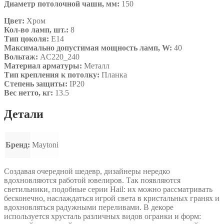
Диаметр потолочной чаши, мм:
150
Цвет:
Хром
Кол-во ламп, шт.:
8
Тип цоколя:
E14
Максимально допустимая мощность ламп, W:
40
Вольтаж:
AC220_240
Материал арматуры:
Металл
Тип крепления к потолку:
Планка
Степень защиты:
IP20
Вес нетто, кг:
13.5
Детали
Бренд:
Maytoni
Создавая очередной шедевр, дизайнеры нередко
вдохновляются работой ювелиров. Так появляются
светильники, подобные серии Hail: их можно рассматривать
бесконечно, наслаждаться игрой света в кристальных гранях и
вдохновляться радужными переливами. В декоре
используется хрусталь различных видов огранки и форм: