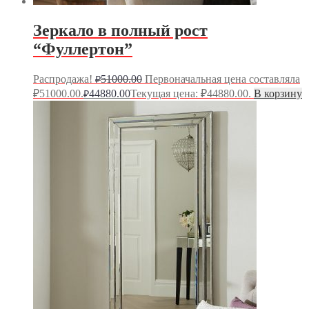
Зеркало в полный рост
“Фуллертон”
Распродажа!
51000.00
Первоначальная цена составляла
₽
₽51000.00.
44880.00
Текущая цена: ₽44880.00.
В корзину
₽