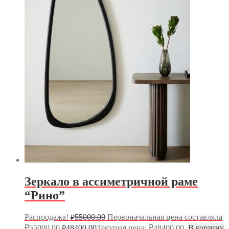
Зеркало в ассиметричной раме
“Рино”
Распродажа!
55000.00
Первоначальная цена составляла
₽
₽55000.00.
48400.00
Текущая цена: ₽48400.00.
В корзину
₽