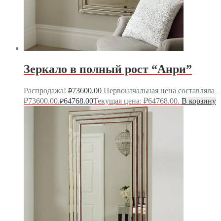
Зеркало в полный рост “Анри”
Распродажа!
73600.00
Первоначальная цена составляла
₽
₽73600.00.
64768.00
Текущая цена: ₽64768.00.
В корзину
₽