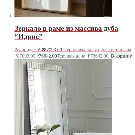
Зеркало в раме из массива дуба
“Идрис”
Распродажа!
87093.00
Первоначальная цена составляла
₽
₽87093.00.
76642.00
Текущая цена: ₽76642.00.
В корзину
₽