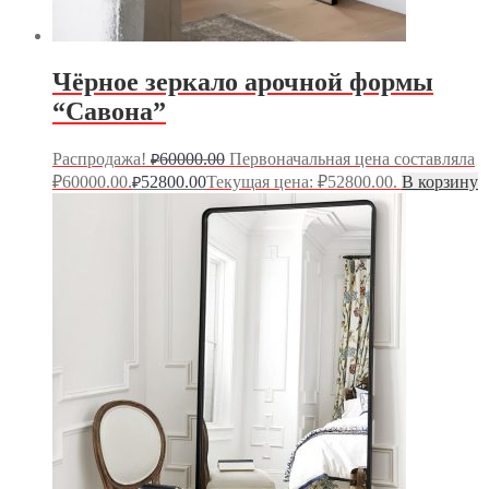
Чёрное зеркало арочной формы
“Савона”
Распродажа!
60000.00
Первоначальная цена составляла
₽
₽60000.00.
52800.00
Текущая цена: ₽52800.00.
В корзину
₽