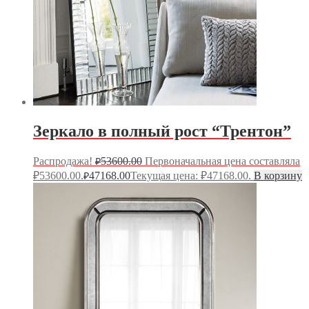
Зеркало в полный рост “Трентон”
Распродажа!
53600.00
Первоначальная цена составляла
₽
₽53600.00.
47168.00
Текущая цена: ₽47168.00.
В корзину
₽