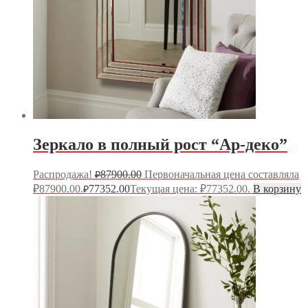
Зеркало в полный рост “Ар-деко”
Распродажа!
87900.00
Первоначальная цена составляла
₽
₽87900.00.
77352.00
Текущая цена: ₽77352.00.
В корзину
₽