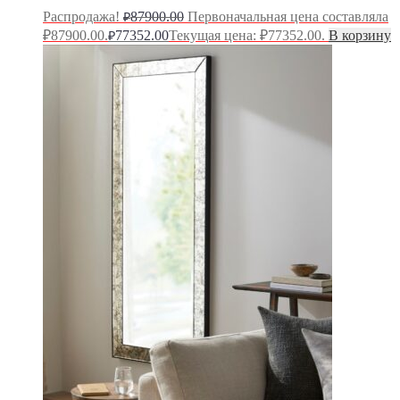
Распродажа!
87900.00
Первоначальная цена составляла
₽
₽87900.00.
77352.00
Текущая цена: ₽77352.00.
В корзину
₽