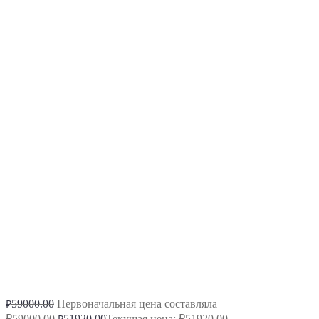
59000.00
Первоначальная цена составляла
₽
₽59000.00.
51920.00
Текущая цена: ₽51920.00.