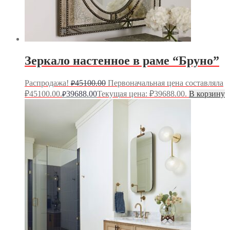
Зеркало настенное в раме “Бруно”
Распродажа!
45100.00
Первоначальная цена составляла
₽
₽45100.00.
39688.00
Текущая цена: ₽39688.00.
В корзину
₽