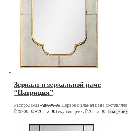
Зеркало в зеркальной раме
“Патриция”
Распродажа!
29900.00
Первоначальная цена составляла
₽
₽29900.00.
26312.00
Текущая цена: ₽26312.00.
В корзину
₽