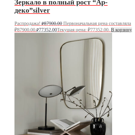
Зеркало в полный рост “Ар-
деко”silver
Распродажа!
87900.00
Первоначальная цена составляла
₽
₽87900.00.
77352.00
Текущая цена: ₽77352.00.
В корзину
₽