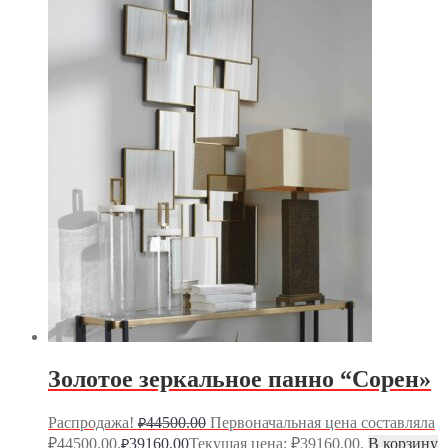
Золотое зеркальное панно “Сорен»
Распродажа!
44500.00
Первоначальная цена составляла
₽
₽44500.00.
39160.00
Текущая цена: ₽39160.00.
В корзину
₽