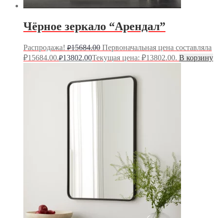
Чёрное зеркало “Арендал”
Распродажа!
15684.00
Первоначальная цена составляла
₽
₽15684.00.
13802.00
Текущая цена: ₽13802.00.
В корзину
₽