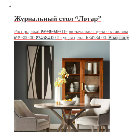
Журнальный стол “Лотар”
Распродажа!
39300.00
Первоначальная цена составляла
₽
₽39300.00.
34584.00
Текущая цена: ₽34584.00.
В корзину
₽