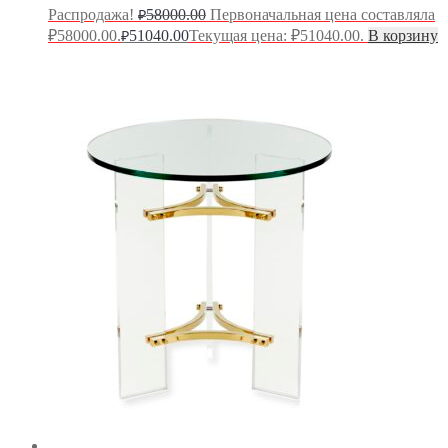
Распродажа!
58000.00
Первоначальная цена составляла
₽
₽58000.00.
51040.00
Текущая цена: ₽51040.00.
В корзину
₽