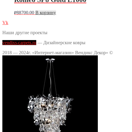
88700.00
В корзину
₽
Vk
Наши другие проекты
vendixs-carpets.ru
— Дизайнерские ковры
2018 — 2024г. «Интернет-магазин» Вендикс Декор» ©