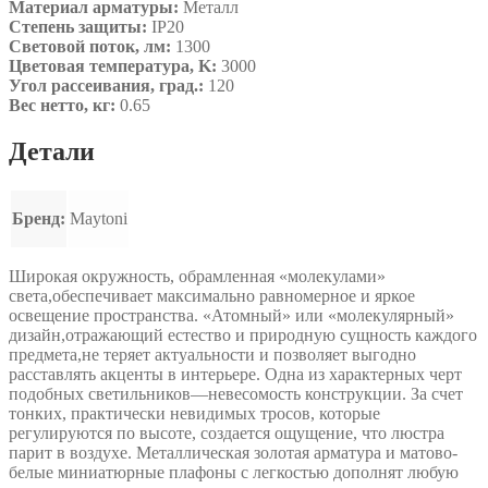
Материал арматуры:
Металл
Степень защиты:
IP20
Световой поток, лм:
1300
Цветовая температура, K:
3000
Угол рассеивания, град.:
120
Вес нетто, кг:
0.65
Детали
Бренд:
Maytoni
Широкая окружность, обрамленная «молекулами»
света,обеспечивает максимально равномерное и яркое
освещение пространства. «Атомный» или «молекулярный»
дизайн,отражающий естество и природную сущность каждого
предмета,не теряет актуальности и позволяет выгодно
расставлять акценты в интерьере. Одна из характерных черт
подобных светильников—невесомость конструкции. За счет
тонких, практически невидимых тросов, которые
регулируются по высоте, создается ощущение, что люстра
парит в воздухе. Металлическая золотая арматура и матово-
белые миниатюрные плафоны с легкостью дополнят любую