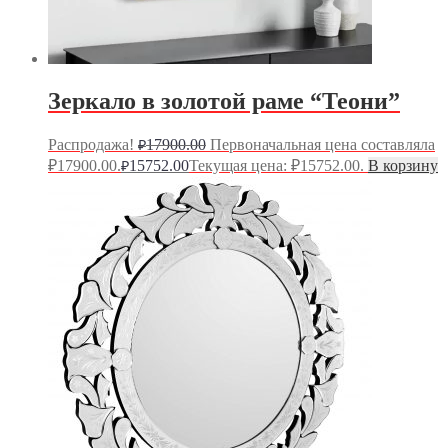
Зеркало в золотой раме “Теони”
Распродажа!
17900.00
Первоначальная цена составляла
₽
₽17900.00.
15752.00
Текущая цена: ₽15752.00.
В корзину
₽