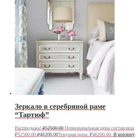
Зеркало в серебряной раме
“Тартюф”
Распродажа!
52500.00
Первоначальная цена составляла
₽
₽52500.00.
46200.00
Текущая цена: ₽46200.00.
В корзину
₽