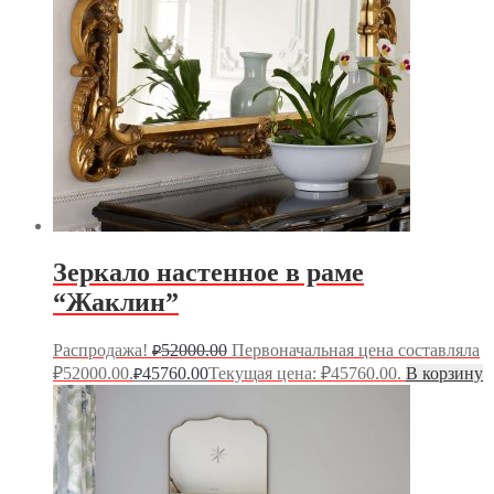
Зеркало настенное в раме
“Жаклин”
Распродажа!
52000.00
Первоначальная цена составляла
₽
₽52000.00.
45760.00
Текущая цена: ₽45760.00.
В корзину
₽