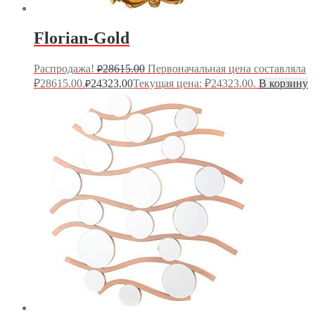
Florian-Gold
Распродажа!
28615.00
Первоначальная цена составляла
₽
₽28615.00.
24323.00
Текущая цена: ₽24323.00.
В корзину
₽