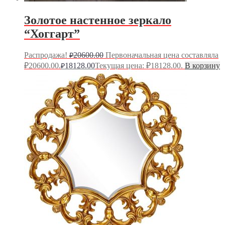
Золотое настенное зеркало
“Хоггарт”
Распродажа!
20600.00
Первоначальная цена составляла
₽
₽20600.00.
18128.00
Текущая цена: ₽18128.00.
В корзину
₽