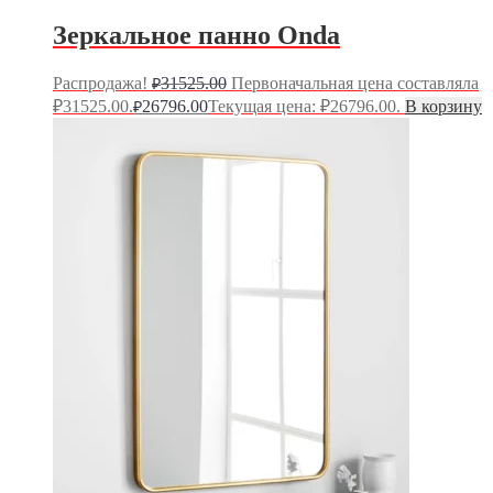
Зеркальное панно Onda
Распродажа!
31525.00
Первоначальная цена составляла
₽
₽31525.00.
26796.00
Текущая цена: ₽26796.00.
В корзину
₽