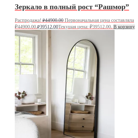
Зеркало в полный рост “Рашмор”
Распродажа!
44900.00
Первоначальная цена составляла
₽
₽44900.00.
39512.00
Текущая цена: ₽39512.00.
В корзину
₽