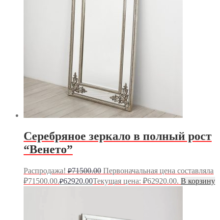
Серебряное зеркало в полный рост
“Венето”
Распродажа!
71500.00
Первоначальная цена составляла
₽
₽71500.00.
62920.00
Текущая цена: ₽62920.00.
В корзину
₽