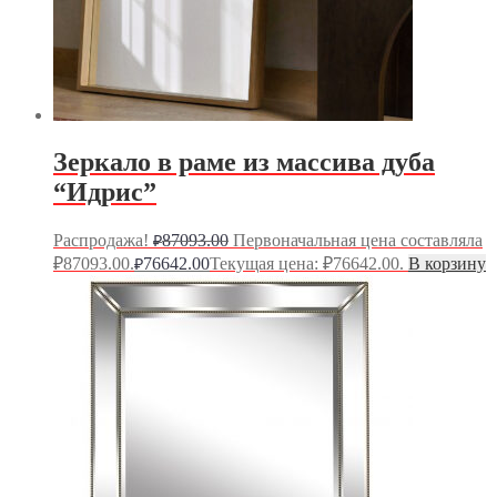
Зеркало в раме из массива дуба
“Идрис”
Распродажа!
87093.00
Первоначальная цена составляла
₽
₽87093.00.
76642.00
Текущая цена: ₽76642.00.
В корзину
₽