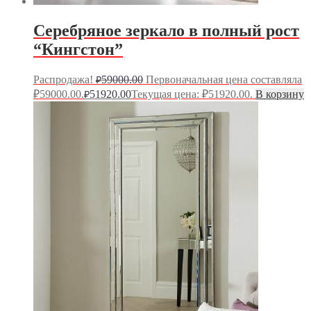
Серебряное зеркало в полный рост
“Кингстон”
Распродажа!
59000.00
Первоначальная цена составляла
₽
₽59000.00.
51920.00
Текущая цена: ₽51920.00.
В корзину
₽