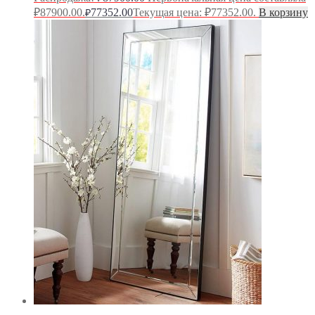
₽87900.00.
77352.00
Текущая цена: ₽77352.00.
В корзину
₽