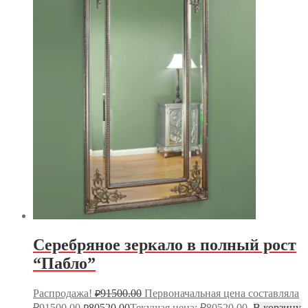
Серебряное зеркало в полный рост
“Пабло”
Распродажа!
91500.00
Первоначальная цена составляла
₽
₽91500.00.
80520.00
Текущая цена: ₽80520.00.
В корзину
₽